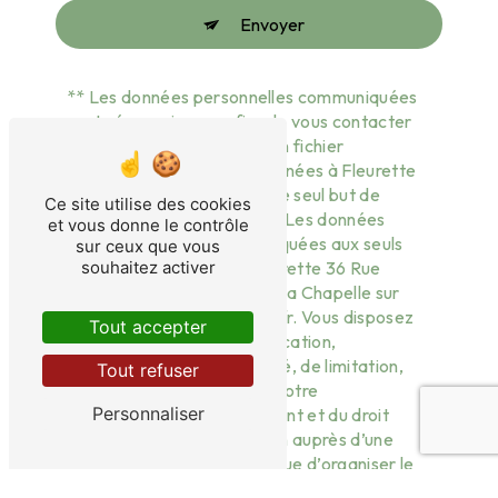
Envoyer
** Les données personnelles communiquées
sont nécessaires aux fins de vous contacter
et sont enregistrées dans un fichier
informatisé. Elles sont destinées à Fleurette
et ses sous-traitants dans le seul but de
Ce site utilise des cookies
répondre à votre message. Les données
et vous donne le contrôle
collectées seront communiquées aux seuls
sur ceux que vous
destinataires suivants: Fleurette 36 Rue
souhaitez activer
Martin Luther King 44240 La Chapelle sur
Erdre fleurette44@orange.fr. Vous disposez
Tout accepter
de droits d’accès, de rectification,
d’effacement, de portabilité, de limitation,
Tout refuser
d’opposition, de retrait de votre
Personnaliser
consentement à tout moment et du droit
d’introduire une réclamation auprès d’une
autorité de contrôle, ainsi que d’organiser le
sort de vos données post-mortem. Vous